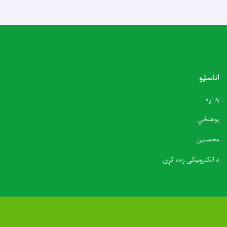
اناسټو
په اړه
پوهنځي
محصلین
د الکترونیکی زده کړی