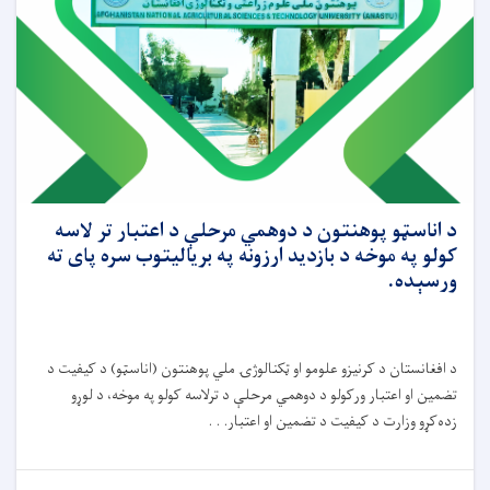
د اناسټو پوهنتون د دوهمي مرحلې د اعتبار تر لاسه
کولو په موخه د بازدید ارزونه په بریالیتوب سره پای ته
ورسېده.
د افغانستان د کرنیزو علومو او ټکنالوژۍ ملي پوهنتون (اناسټو) د کیفیت د
تضمین او اعتبار ورکولو د دوهمي مرحلې د ترلاسه کولو په موخه، د لوړو
زده‌کړو وزارت د کیفیت د تضمین او اعتبار. . .