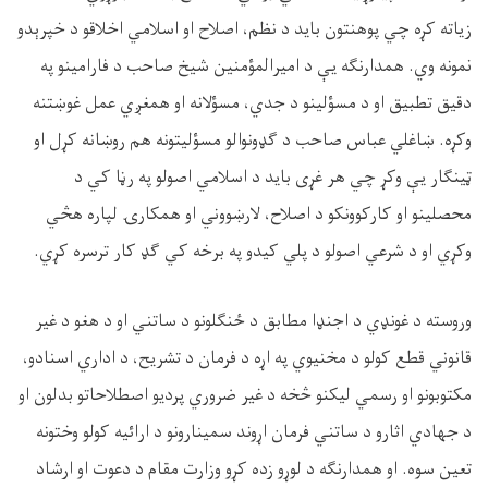
زیاته کړه چي پوهنتون باید د نظم، اصلاح او اسلامي اخلاقو د خپرېدو
نمونه وي. همدارنګه یې د امیرالمؤمنین شیخ صاحب د فارامینو په
دقیق تطبیق او د مسؤلینو د جدي، مسؤلانه او همغږي عمل غوښتنه
وکړه. ښاغلي عباس صاحب د ګډونوالو مسؤلیتونه هم روښانه کړل او
ټینګار یې وکړ چي هر غړی باید د اسلامي اصولو په رڼا کي د
محصلینو او کارکوونکو د اصلاح، لارښووني او همکارۍ لپاره هڅي
وکړي او د شرعي اصولو د پلي کيدو په برخه کي ګډ کار ترسره کړي.
وروسته د غونډي د اجنډا مطابق د ځنګلونو د ساتني او د هغو د غیر
قانوني قطع کولو د مخنیوي په اړه د فرمان د تشريح، د اداري اسنادو،
مکتوبونو او رسمي لیکنو څخه د غير ضروري پرديو اصطلاحاتو بدلون او
د جهادي اثارو د ساتني فرمان اړوند سمینارونو د ارائيه کولو وختونه
تعین سوه. او همدارنګه د لوړو زده کړو وزارت مقام د دعوت او ارشاد