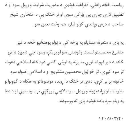
ریاست څخه راغلي، دفراغت غونډي د مدیریت شرایط واورول سوه او د
تطبیق لاري چاري يي وټاکل سوې او تر څنګ یې د افتخاري شیخ
صاحب د درس وړاندي کولو لپاره هم وخت تعین سو.
په پای د متفرقه مسايلو په برخه کي د ټولو پوهنځيو څخه د غیر
متشرع محصلینو لیست وغوښتل سو او پرېکړه وسوه چي د بورډ د غړو
څخه د دوو غړو له لوري به ورته په اوونۍ کښي دوه ځله اصلاحي دعوت
تر سره کيږي، تر څو ټول محصلین متشریع او د اسلامي اصولو سره
ځانونه برابر کړي. ددې تر څنګ د اړونده موضوعاتو په هکله د ګډونوالو
نظریات او وړانديزونه وارېدل سوه، لازمي پرېکړي تر سره سوې او د دعا
په ویلو سره یاده غونډه پای ته ورسېده.
۱۴۰۵/۰۳/۲۰