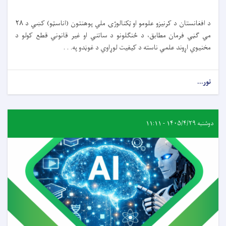
د افغانستان د کرنیزو علومو او ټکنالوژۍ ملي پوهنتون (اناسټو) کښي د ۲۸
مي ګڼي فرمان مطابق، د ځنګلونو د ساتني او غیر قانوني قطع کولو د
مخنیوي اړوند علمي ناسته د کیفیت لوړاوي د غوڼدو په. . .
نور...
دوشنبه ۱۴۰۵/۴/۲۹ - ۱۱:۱۱