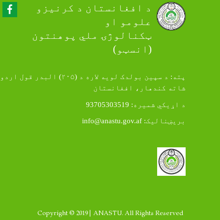
Facebook
د افغانستان د کرنیزو
علومو او
ټکنالوژۍ ملي پوهنتون
(انسټو)
پته: د سپین بولدک لویه لاره د (۲۰۵) البدر قول اردو
شاته کندهار، افغانستان
د اړيکي شمیره: 93705303519
بريښناليک:
info@anastu.gov.af
Copyright © 2019 | ANASTU. All Rights Reserved