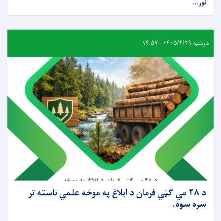
نور...
دوشنبه ۱۴۰۵/۴/۲۹ - ۱۴:۵۷
د ۲۸ مي ګڼي فرمان د ابلاغ په موخه علمي ناسته تر
سره سوه.