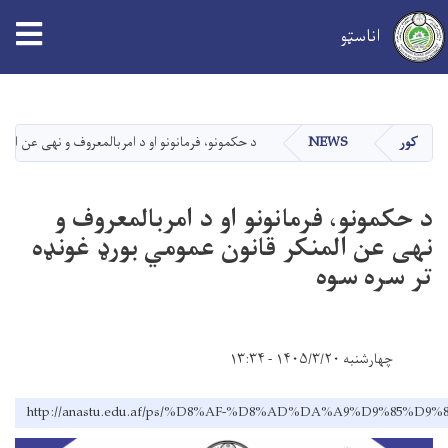
اناسټو
اصلي
منځپانګه
دانګل
کور
NEWS
د حکمونو، فرمانونو او د امربالمعروف و نهی عن الم
د حکمونو، فرمانونو او د امربالمعروف و
نهی عن المنکر قانون عمومي بورډ غونډه
تر سره سوه
چهارشنبه ۱۴۰۵/۳/۲۰ - ۱۳:۳۴
http://anastu.edu.af/ps/%D8%AF-%D8%AD%DA%A9%D9%