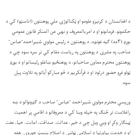
د افغانستان د کرنیزو علومو او ټکنالوژۍ ملي پوهنتون (اناسټو) کي د
حکمونو، فرمانونو او د امربالمعروف و نهی عن المنکر قانون عمومي
بورډ (۳مه) ګڼه غونډه، د پوهنتون د رئيس مولوي شبیراحمد"عباس"
صاحب په مشرۍ د پوهنتون په ریاست مقام کي تر سره سوه چي د
پوهنتون محترم معاون صاحبانو، د پوهنځيو ښاغلو رئيسانو او د بورډ
ټولو غړو حضور درلود او د قرآنکريم د څو مبارکو آیاتو په تلاوت پېل
سوه.
ورپسې محترم مولوي شبیراحمد "عباس" صاحب د ګډونوالو د ښه
راغلاست تر څنګ په خپله وینا کي د معروفاتو د اقامې پر اهمیت
ټینګار وکړ او ویې ویل چي د خیر، عدالت، صداقت، امانت، حیا، عفت
او د خدمت پیاوړتیا د اسلامي ټولني د اصلاح بنسټ جوړوي. هغه