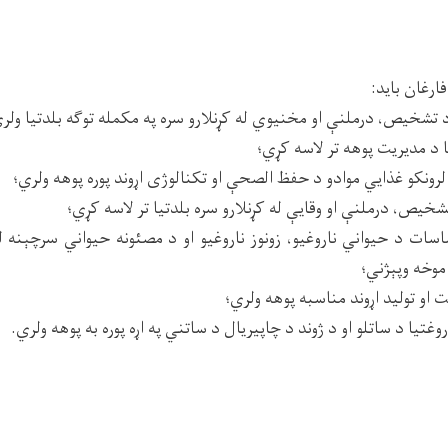
رغان باید:
تشخیص، درملنې او مخنیوي له کړنلارو سره په مکمله توګه بلدتیا ولر
 د مدیریت پوهه تر لاسه کړي؛
نکو غذایي موادو د حفظ الصحې او تکنالوژی اړوند پوره پوهه ولري؛
شخیص، درملنې او وقایې له کړنلارو سره بلدتیا تر لاسه کړي؛
ت د حیواني ناروغیو، زونوز ناروغیو او د مصئونه حیواني سرچېنه ل
موخه وپېژني؛
 او تولید اړوند مناسبه پوهه ولري؛
تیا د ساتلو او د ژوند د چاپیریال د ساتني په اړه پوره به پوهه ولري.