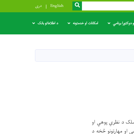
SEARCH
English
دری
 دوکتورا برنامي
امکانات او خدمتونه
د اطلاعاتو بانک
سلک د نظري پوهې او
ې او مهارتونو څخه د