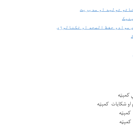
اتو تولید او مدیریت
نیک
 موادو حفظ الصحه او تکنالوژي
ي کمېټه
 او شکایات کمېټه
 کمېټه
کمېټه