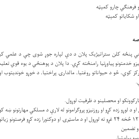
و فرهنګي چارو کمېټه
 شکایاتو کمېټه
صه
ځي پنځه کلن ستراتیژیک پلان د دې لپاره جوړ شوی چې د علمي کی
لنیزو خدمتونو پیاوړتیا رامنځته کړي. دا پلان د پوهنځي د یوه قوي تعلی
رکز کوي، څو د حیواناتو روغتیا، مالدارۍ پراختیا، د خوړو خوندیتوب او
.
ارکوونکو او محصلینو د ظرفیت لوړول.
و د لوړو زده کړو او روزنیزو پروګرامونو له لارې د مسلکي مهارتونو ښه کو
.
 پیاوړتیا.