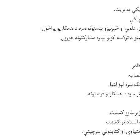
یکي مدیریت.
ري، علمي او څېړنیزو بنسټونو سره د همکاریو پراخول.
نو د ترلاسه کولو لپاره مشارکتونه جوړول.
ادر.
صاب.
ګ سره لېوالتیا.
ونو سره د همکاریو فرصتونه.
 زیربناوو کمښت.
ه استادانو کمښت.
تیاوې او کتابتوني سرچینې.