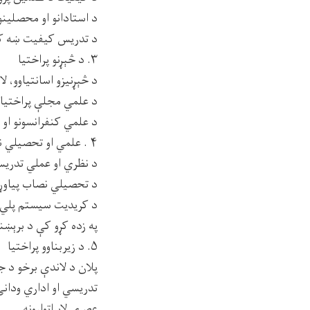
د استادانو او محصلینو 
د تدریس کیفیت ښه کول
۳. د څېړنو پراختیا
د څېړنیزو اسانتیاوو، ل
د علمي مجلې پراختیا ا
د علمي کنفرانسونو او ل
۴ . علمي او تحصیلي نصاب پراختیا
د نظري او عملي تدری
د تحصیلي نصاب پیاوړتیا
د کریدیت سیستم پلي 
په زده کړو کې د برېښنا
۵. د زیربناوو پراختیا
پلان د لاندې برخو د جو
تدريسي او اداري ودانۍ
عصري لابراتوارونه.