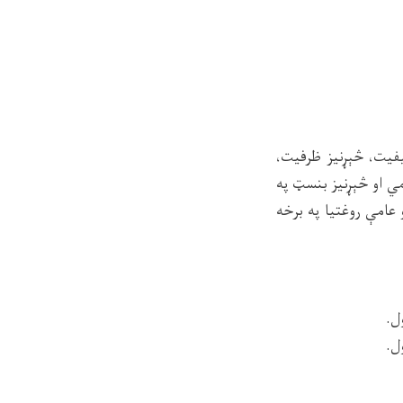
فیت، څېړنیز ظرفیت،
مي او څېړنیز بنسټ په
 عامې روغتیا په برخه
ل.