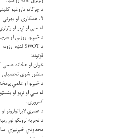
وترنري عامه روغتیا.
د چرګانو ناروغیو کلین
۹. همکارۍ او بهرني اړیکې
له ملي او نړیوالو وترن
د څېړنو، روزنې او سرچی
د SWOT لنډه ارزونه
قوتونه:
ځوان او هڅاند علمي ک
منظور شوی تحصیلي ن
د څېړنو او علمي پرمخت
له ملي او نړیوالو بنسټ
کمزورۍ:
د عصري لابراتوارونو او
د تجربه لرونکو لوړ رتب
محدودې څېړنیزې اسان