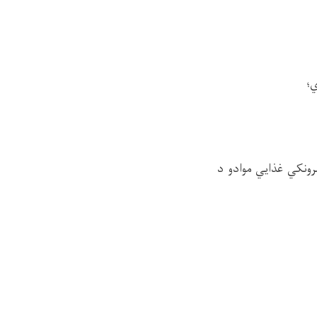
ي؛
رونکي غذایي موادو د