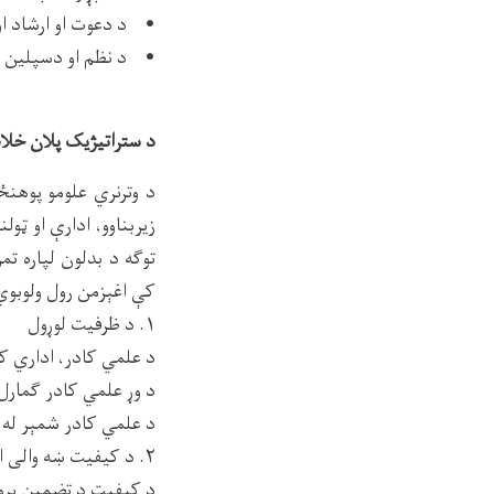
• د دعوت او ارشاد ا
• د نظم او دسپلین او
د ستراتیژیک پلان خلا
د وترنري علومو پوهن
زیربناوو، ادارې او ټو
توګه د بدلون لپاره تم
کې اغېزمن رول ولوبوي
۱. د ظرفیت لوړول
د علمي کادر، اداري ک
د وړ علمي کادر ګمارل ا
د علمي کادر شمېر له ۱۲ څخه ۲۴ غړو ته لوړول او د ماسټرۍ او دوکتورا زده کړو فرصتونو زیاتول
۲. د کیفیت ښه والی او تضمین
د کیفیت د تضمین پروسو