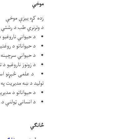
موخي
زده کړه ییزې موخې
د وترنري طب د رشتې فا
• د حیواني ناروغیو د 
• د حیواناتو د روغتیا
• د حیواني سرچېنه لرو
• د زونوز ناروغیو د ت
• د علمی څېړنو اساسا
تولید د ښه مدیریت په 
• د حیواناتو د مدیریت
• د انسانی ټولنې د روغ
څانګي