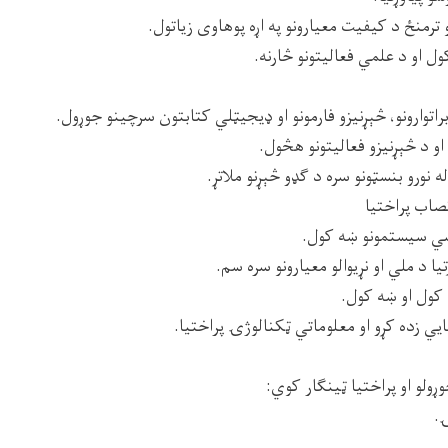
ترمنځ د کیفیت معیارونو په اړه پوهاوی زیاتول.
 او د علمي فعالیتونو څارنه.
ابراتوارونو، څېړنیزو فارمونو او ډیجیټلي کتابتون سرچینو جوړول.
و د څېړنیزو فعالیتونو هڅول.
ه نورو بنسټونو سره د ګډو څېړنو ملاتړ.
سي سیستمونو ښه کول.
 د ملي او نړیوالو معیارونو سره سم.
کول او ښه کول.
يي زده کړو او معلوماتي ټکنالوژۍ پراختیا.
ړولو او پراختیا ټینګار کوي:
.