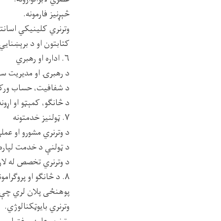
څېړنیز فارمونه.
وترنري کلینیکي اسانت
کتابتون او د برېښنايي 
۶. اداره او رهبري
د رهبرۍ او مدیریت سیس
د شفافیت، حساب ورکون
د څانګو، کمېټو او اړو
۷. ټولنیز خدمتونه
د وترنري مشورو او عم
د ټولنې د خدمت لپاره
د وترنري تخصص له لارې
۸. د څانګو او پروګرامونو پراختیا
پوهنځی پلان لري چې لا
وترنري بایوټکنالوژي.