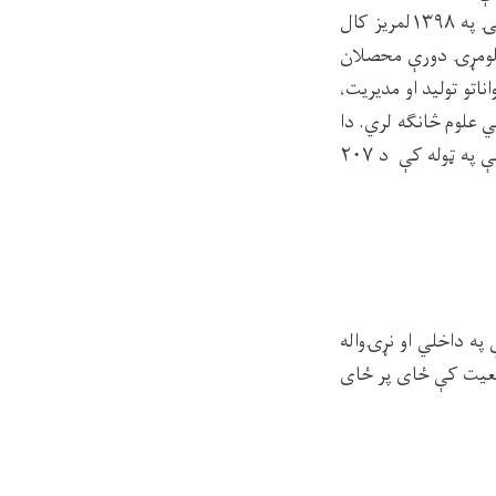
حیواناتو د روغتیا، تولیداتو او د عامې روغتیا په ساتنه کې ګټه اخلي. د وترنري علومو پوهنځۍ په ۱۳۹۸لمریز کال
 د کانکور له لارې د لومړۍ دورې محصلان
و تولید او مدیریت،
 علوم څانګه لري. دا
پوهنځۍ د لوړو زده کړو وزارت او نړۍوالو معیارونو سره سم پېنځه کلنه تحصیلي دوره لري، چې په ټوله کې د ۲۰۷
په داخلي او نړۍواله
وقعیت کې ځای پر ځای