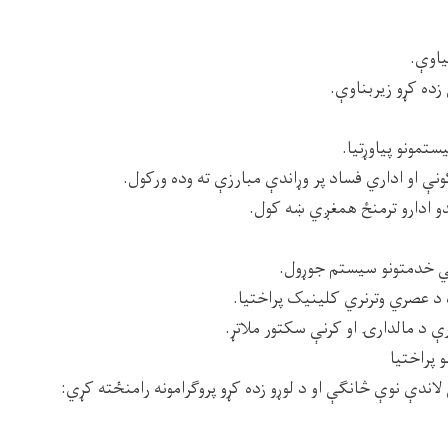
یاوې.
زده کړو زیربناوې.
تمونو پیاوړتیا.
ې او اداري فساد پر وړاندې مبارزې ته وده ورکول.
ندو ادارو ترمنځ همغږي ښه کول.
لي خدمتونو سیستم جوړول.
 د عصري وترنري کلینیک پراختیا.
 د مالدارۍ او کرنې سکتور ملاتړ.
ندې نوې څانګې او د لوړو زده کړو پروګرامونه رامنځته کړي: