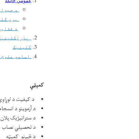
عمومي څانګه
د حیوان
پري کلی
د غذایي
پاراکلینیک
کلینیک
اساسي علوم
کمېټې
• د کیفیت د لوړاو
• د آزموینو د انسجام
• د ستراتیژیک پلان
• د تحصیلي نصاب 
• د څېړنو کمېټه