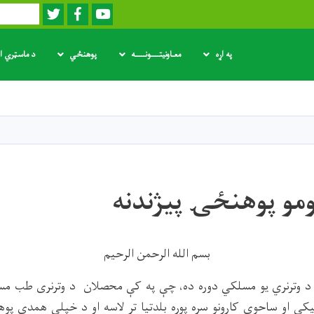
Twitter
Facebook
Youtube
لټون
په اړه
معـاونیتــــونـــــه
پوهنځي
د ماسټري او
اصلي
منځپانګه
دانګل
ومو پوهنځۍ پيژندنه
بسم الله الرحمن الرحیم
 د وترنري یو مسلکي دوره ده، چې په کې محصلان د وترنری طب م
نیکي او ساحوي کارونو سره پوره بلدتیا تر لاسه او د خپلې همدې پوه