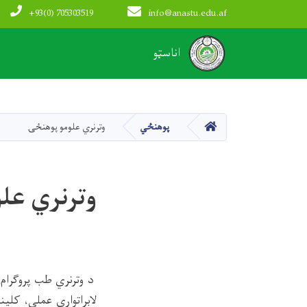
+93(0) 705303519
info@anastu.edu.af
Main navigation
اناسټو
کور
پوهنځي
وترنري علومو پوهنځۍ
وترنري عل
د وترنري طب پروګرام
لابراتواري عملي، کلی