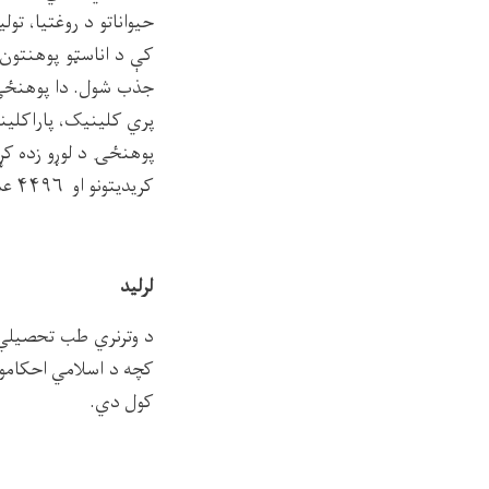
جذب شول. دا پوهنځۍ 
پري کلینیک، پاراکلین
کریدیتونو او ۴۴۹۶ عملي او نظري ساعتونو سره تدریس تر سره کېږي.
لرلید
د وترنري طب تحصیلي پ
کچه د اسلامي احکامو 
کول دي.