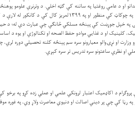
کې د اناسټو پوهنتون په چوکاټ کې منظور او په ۱۳۹۹لمریز کال کې
په خپل جوړښت کې پېنځه مسلکي څانګې چې عبارت دي له؛ د حیوانات
یک، کلینیک او د غذایي موادو حفظ الصحه او تکنالوژي او یوه د اساسي
روګرام د اکاډمیک اعتبار لرونکي علمي او عملي زده کړو په برخو کې 
په رڼا کې چې پر دیني اصالت او دنیوي معاصرت ولاړ وي، په غوره م