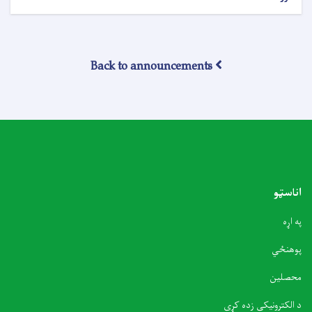
Back to announcements
اناسټو
په اړه
پوهنځي
محصلین
د الکترونیکی زده کړی