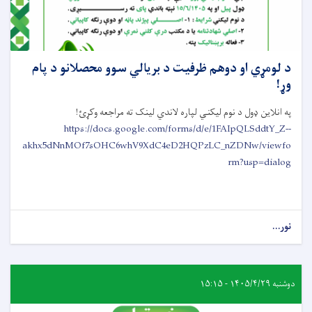
د لومړي او دوهم ظرفیت د بریالي سوو محصلانو د پام
وړ!
په انلاین ډول د نوم لیکني لپاره لاندي لینک ته مراجعه وکړئ!
https://docs.google.com/forms/d/e/1FAIpQLSddtY_Z--
akhx5dNnMOf7sOHC6whV9XdC4eD2HQPzLC_nZDNw/viewfo
rm?usp=dialog
نور...
دوشنبه ۱۴۰۵/۴/۲۹ - ۱۵:۱۵