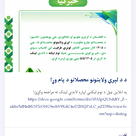
د د لېري ولایتونو محصلانو د پام وړ!
په انلاین ډول د نوم لیکني لپاره لاندي لینک ته مراجعه وکړئ!
https://docs.google.com/forms/d/e/1FAIpQLSddtY_Z--
akhx5dNnMOf7sOHC6whV9XdC4eD2HQPzLC_nZDNw/viewfo
rm?usp=dialog
نور...