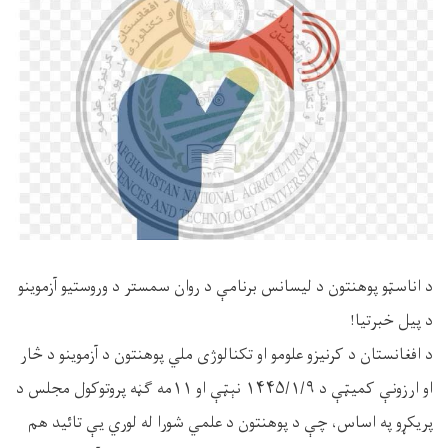
د اناسټو پوهنتون د لیسانس برنامې د روان سمستر د وروستیو آزموینو
د پیل خبرتیا!
د افغانستان د کرنیزو علومو او تکنالوژی ملي پوهنتون د آزموینو د څار
او ارزونې کمیټې د ۱۴۴۵/۱/۹ نېټې او ۱۱مه ګڼه پروتوکول مجلس د
پریکړو په اساس، چې د پوهنتون د علمي شورا له لوري یې تائید هم