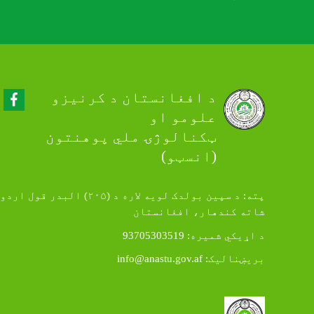
Facebook
د افغانستان د کرنیزو
علومو او
ټکنالوژۍ ملي پوهنتون
(انسټو)
پته: د سپین بولدک لویه لاره د (۲۰۵) البدر قول اردو
شاته کندهار، افغانستان
د اړيکي شمیره: 93705303519
بريښناليک:
info@anastu.gov.af