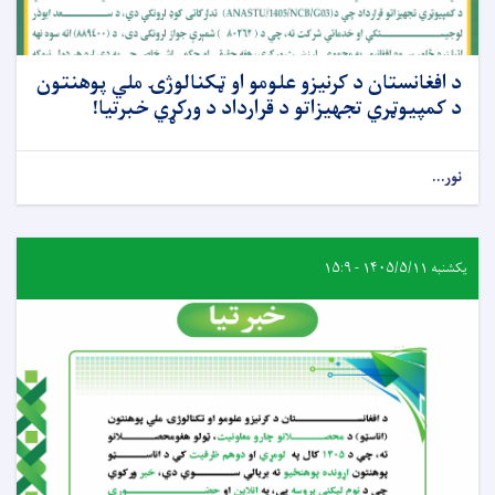
د افغانستان د کرنیزو علومو او ټکنالوژۍ ملي پوهنتون
د کمپيوټري تجهیزاتو د قرارداد د ورکړي خبرتیا!
نور...
یکشنبه ۱۴۰۵/۵/۱۱ - ۱۵:۹