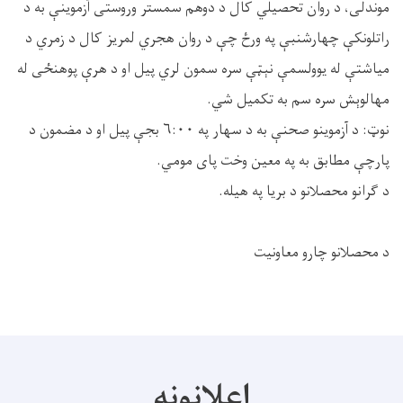
موندلی، د روان تحصیلي کال د دوهم سمستر وروستی آزموینې به د
راتلونکې چهارشنبې په ورځ چې د روان هجري لمریز کال د زمري د
میاشتې له یوولسمې نېټې سره سمون لري پیل او د هرې پوهنځی له
مهالوېش سره سم به تکمیل شي.
نوټ: د آزموینو صحنې به د سهار په ۶:۰۰ بجې پیل او د مضمون د
پارچې مطابق به په معین وخت پای مومي.
د ګرانو محصلانو د بریا په هیله.
د محصلانو چارو معاونیت
اعلانونه