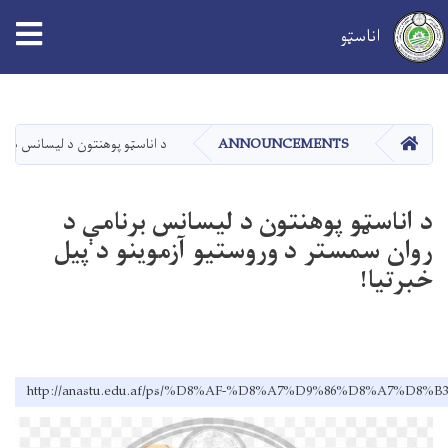
اناسټو
اصلي
منځپانګه
دانګل
کور
ANNOUNCEMENTS
د اناسټو پوهنتون د لیسانس برنام
د اناسټو پوهنتون د لیسانس برنامې د
روان سمستر د وروستیو آزموینو د پیل
خبرتیا!
http://anastu.edu.af/ps/%D8%AF-%D8%A7%D9%86%D8%