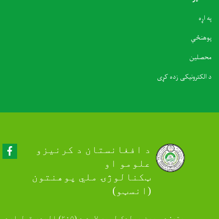
په اړه
پوهنځي
محصلین
د الکترونیکی زده کړی
Facebook
د افغانستان د کرنیزو
علومو او
ټکنالوژۍ ملي پوهنتون
(انسټو)
پته: د سپین بولدک لویه لاره د (۲۰۵) البدر قول اردو