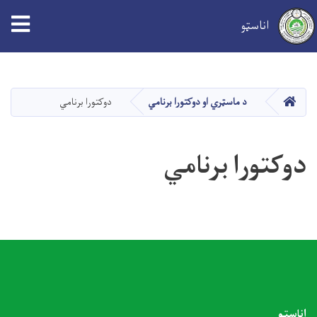
tion
اناسټو
اصلي
منځپانګه
دانګل
کور
د ماسټري او دوکتورا برنامي
دوکتورا برنامي
دوکتورا برنامي
اناسټو