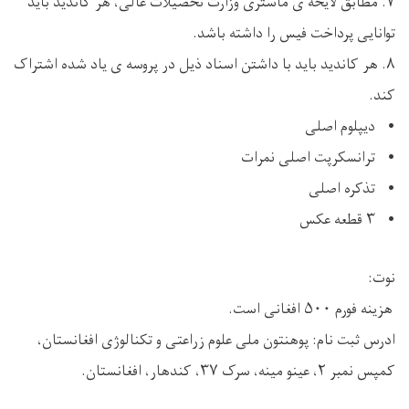
۷. مطابق لایحه ی ماستری وزارت تحصیلات عالی، هر کاندید باید
توانایی پرداخت فیس را داشته باشد.
۸. هر کاندید باید با داشتن اسناد ذیل در پروسه ی یاد شده اشتراک
کند.
• دیپلوم اصلی
• ترانسکرپت اصلی نمرات
• تذکره اصلی
• ۳ قطعه عکس
نوت:
هزینه فورم ۵۰۰ افغانی است.
ادرس ثبت نام: پوهنتون ملی علوم زراعتی و تکنالوژی افغانستان،
کمپس نمبر ٢، عینو مینه، سرک ٣٧، کندهار، افغانستان.