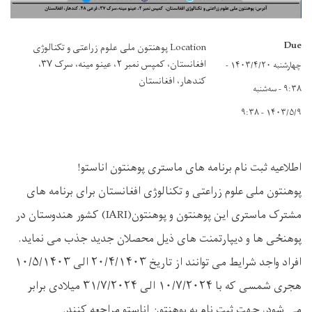
Due
Location پوهنتون ملی علوم زراعتی و تکنالوژی
افغانستان، کمپس نمبر ٢، عینو مینه، سرک ٣٧،
چهارشنبه ۱۴۰۳/۴/۲۰ -
کندهار، افغانستان
۹:۳۸
-
سه‌شنبه
۱۴۰۳/۵/۹ - ۹:۳۸
اطلاعیه ثبت نام برنامه های ماستری پوهنتون اناستو!
پوهنتون ملی علوم زراعتی و تکنالوژی افغانستان برای برنامه های
مشترک ماستری این پوهنتون و پوهنتون(IARI) کشور هندوستان در
پوهنځی ها و دیپارتمنت های ذیل محصلان جدید جذب می نماید.
افراد واجد شرایط می توانند از تاریخ ۲۰/۴/۱۴۰۳ الی ۱۰/۵/۱۴۰۳
هجری شمسی که با ۱۰/۷/۲۰۲۴ الی ۳۱/۷/۲۰۲۴ میلادی برابر
می شود، جهت ثبت نام به پوهنتون اناستو مراجعه کنند.