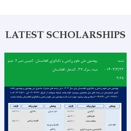
LATEST SCHOLARSHIPS
شنبه
پوهنتون ملی علوم زراعتی و تکنالوژی افغانستان، کمپس نمبر ٢، عینو
۱۴۰۳/۴/۲۳ -
مینه، سرک ٣٧، کندهار، افغانستان
۹:۳۸