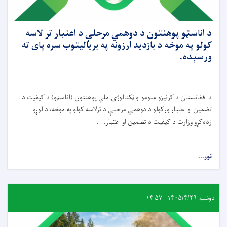
د اناسټو پوهنتون د دوهمي مرحلې د اعتبار تر لاسه
کولو په موخه د بازدید ارزونه په بریالیتوب سره پای ته
ورسېده.
د افغانستان د کرنیزو علومو او ټکنالوژۍ ملي پوهنتون (اناسټو) د کیفیت د
تضمین او اعتبار ورکولو د دوهمي مرحلې د ترلاسه کولو په موخه، د لوړو
زده‌کړو وزارت د کیفیت د تضمین او اعتبار. . .
نور...
دوشنبه ۱۴۰۵/۴/۲۹ - ۱۴:۵۷