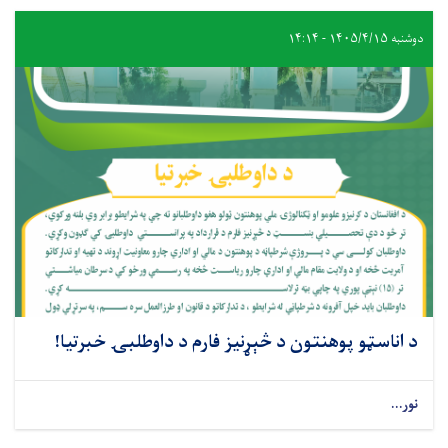
دوشنبه ۱۴۰۵/۴/۱۵ - ۱۴:۱۴
د اناسټو پوهنتون د څېړنيز فارم د داوطلبۍ خبرتیا!
نور...