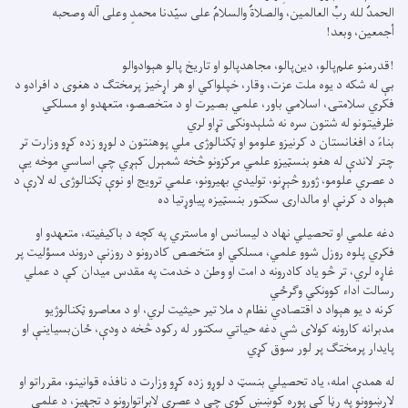
الحمدُ لله ربِّ العالمين، والصلاةُ والسلامُ على سيّدنا محمدٍ وعلى آله وصحبه
أجمعين، وبعد!
!قدرمنو علم‌پالو، دين‌پالو، مجاهدپالو او تاريخ‌ پالو هېوادوالو
بې له شکه د يوه ملت عزت، وقار، خپلواکي او هر اړخيز پرمختګ د هغوی د افرادو د
فکري سلامتۍ، اسلامي باور، علمي بصيرت او د متخصصو، متعهدو او مسلکي
ظرفيتونو له شتون سره نه شلېدونکی تړاو لري
بناءً د افغانستان د کرنيزو علومو او ټکنالوژۍ ملي پوهنتون د لوړو زده کړو وزارت تر
چتر لاندې له هغو بنسټيزو علمي مرکزونو څخه شمېرل کېږي چې اساسي موخه يې
د عصري علومو، ژورو څېړنو، توليدي بهيرونو، علمي ترويج او نوې ټکنالوژۍ له لارې د
هېواد د کرنې او مالدارۍ سکتور بنسټيزه پياوړتيا ده
دغه علمي او تحصيلي نهاد د ليسانس او ماستري په کچه د باکيفيته، متعهدو او
فکري پلوه روزل شوو علمي، مسلکي او متخصص کادرونو د روزنې دروند مسؤليت پر
غاړه لري، تر څو ياد کادرونه د امت او وطن د خدمت په مقدس ميدان کې د عملي
رسالت اداء کوونکي وګرځي
کرنه د يو هېواد د اقتصادي نظام د ملا تير حيثيت لري، او د معاصرو ټکنالوژيو
مدبرانه کارونه کولای شي دغه حياتي سکتور له رکود څخه د ودې، ځان‌بسياینې او
پايدار پرمختګ پر لور سوق کړي
له همدې امله، ياد تحصيلي بنسټ د لوړو زده کړو وزارت د نافذه قوانینو، مقرراتو او
لارښوونو په رڼا کې پوره کوښښ کوي چې د عصري لابراتوارونو د تجهيز، د علمي