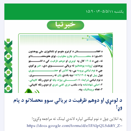
یکشنبه ۱۴۰۵/۵/۱۱ - ۱۵:۹
د لومړي او دوهم ظرفیت د بریالي سوو محصلانو د پام
وړ!
په انلاین ډول د نوم لیکني لپاره لاندي لینک ته مراجعه وکړئ!
https://docs.google.com/forms/d/e/1FAIpQLSddtY_Z--