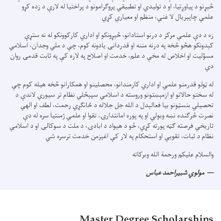
څېړنو د پياوړتيا، او د توليدي او تطبيقي پروګرامونو د پراختيا له لارې د زده کړو
علمي چاپېريال لا غني، منظم او معياري کړي
زه د دې علمي مرکز د درنو استادانو، څېړونکو او اداري کارکوونکو له نه ستړې
کېدونکو هڅو څخه په درنه مننه او قدردانۍ يادونه کوم، چې د ملي وجدان، اسلامي
مسؤليت او اخلاص له مخې د علم، خدمت او اصلاح په لاره کې په ثابت قدمۍ روان
دي
له ټولو قدرمنو علمي او اداري کارمندانو، محصلینو او همکارانو څخه هيله کوم چې
له سختو حالاتو او ازمېښتونو وروسته د اسلامي سپېڅلي نظام تر سيوري لاندې د
تحصيلي بنسټونو بيا فعالېدل د الله جل جلاله د ځانګړي رحمت، لطف او الهي
نصرت څرګنده نښه وبولي او په پوره امانتدارۍ، تقوا او علمي ژمنتيا سره له دې
تاريخي فرصته ګټه پورته کړي، څو د هېواد د ابادۍ، د ملت د سوکالۍ او د اسلامي
نظام د ثبات، تقويې او استحکام په لار کې اغېزمن خدمت ترسره شي
والسلام عليكم ورحمة الله وبرکاته
مولوي شبیراحمد عباس
Master Degree Scholarships