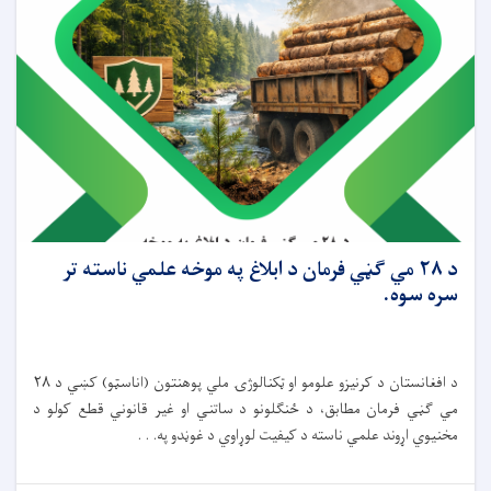
د ۲۸ مي ګڼي فرمان د ابلاغ په موخه علمي ناسته تر
سره سوه.
د افغانستان د کرنیزو علومو او ټکنالوژۍ ملي پوهنتون (اناسټو) کښي د ۲۸
مي ګڼي فرمان مطابق، د ځنګلونو د ساتني او غیر قانوني قطع کولو د
مخنیوي اړوند علمي ناسته د کیفیت لوړاوي د غوڼدو په. . .