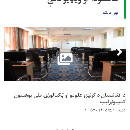
نور دلته
د افغانستان د کرنیزو علومو او ټکنالوژۍ ملي پوهنتون
کمپيوټرلېب
شنبه ۱۴۰۵/۵/۱۰ - ۱۰:۵۷