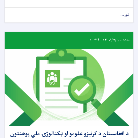
نور...
سه‌شنبه ۱۴۰۵/۵/۶ - ۱۰:۳۴
د افغانستان د کرنیزو علومو او ټکنالوژۍ ملي پوهنتون