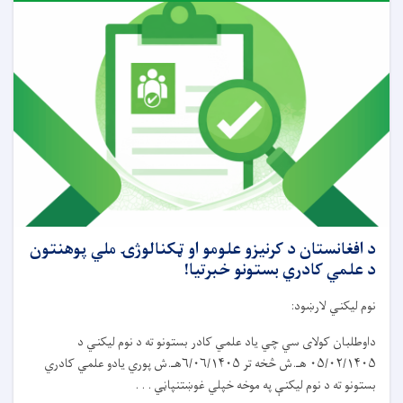
د افغانستان د کرنیزو علومو او ټکنالوژۍ ملي پوهنتون
د علمي کادري بستونو خبرتیا!
نوم لیکني لارښود:
داوطلبان کولای سي چي یاد علمي کادر بستونو ته د نوم لیکني د
۰۵/۰۲/۱۴۰۵ هـ.ش څخه تر ۶/۰۶/۱۴۰۵هـ.ش پوري یادو علمي کادري
بستونو ته د نوم لیکنې په موخه خپلي غوښتنپاڼي . . .