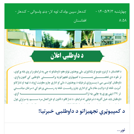
چهارشنبه ۱۴۰۵/۴/۳ -
کندهار سپين بولدک لويه لار- ډنډ ولسوالی – کندهار -
۸:۵۸
افغانستان
د کمپيوټري تجهیزاتو د داوطلبۍ خبرتیا!
نور...