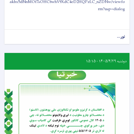
akhx5dNnMOf7sOHC6whV9XdC4eD2HQPzLC_nZDNw/viewfo
rm?usp=dialog
نور...
دوشنبه ۱۴۰۵/۴/۲۹ - ۱۵:۱۵