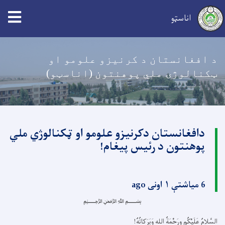
اناسټو
اصلي
منځپانګه
د افغانستان د کرنیزو علومو او
دانګل
ټکنالوژۍ ملي پوهنتون (اناسټو)
دافغانستان دکرنیزو علومو او ټکنالوژي ملي
پوهنتون د رئیس پیغام!
6 میاشتې ۱ اونی ago
﷽
السَّلامُ عَلَيْكُم ورَحْمَةُ اللهِ وَبَرَكاتُهُ!