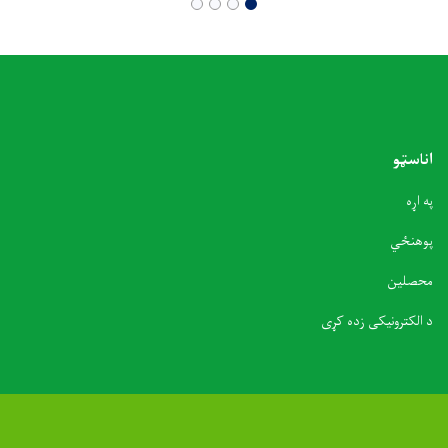
اناسټو
په اړه
پوهنځي
محصلین
د الکترونیکی زده کړی