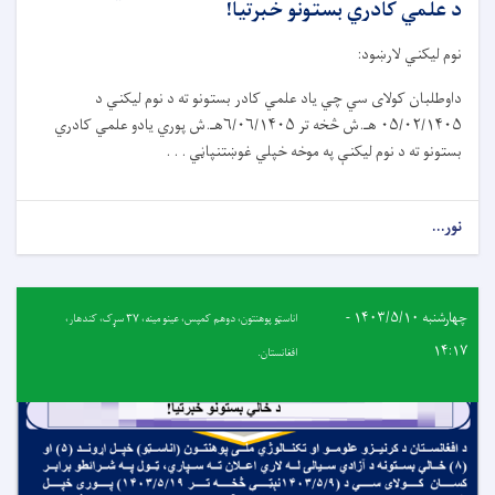
د علمي کادري بستونو خبرتیا!
نوم لیکني لارښود:
داوطلبان کولای سي چي یاد علمي کادر بستونو ته د نوم لیکني د
۰۵/۰۲/۱۴۰۵ هـ.ش څخه تر ۶/۰۶/۱۴۰۵هـ.ش پوري یادو علمي کادري
بستونو ته د نوم لیکنې په موخه خپلي غوښتنپاڼي . . .
نور...
چهارشنبه ۱۴۰۳/۵/۱۰ -
اناسټو پوهنتون، دوهم کمپس، عینو مینه، ٣٧ سړک، کندهار،
۱۴:۱۷
افغانستان.