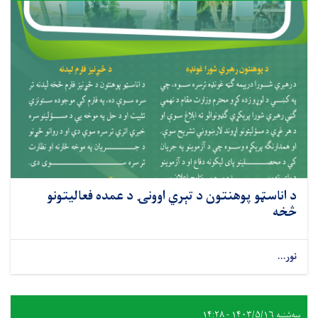
د اناسټو پوهنتون د تېري اوونۍ د عمده فعالیتونو
څخه
نور...
سه‌شنبه ۱۴۰۳/۵/۱۶ - ۱۴:۲۸