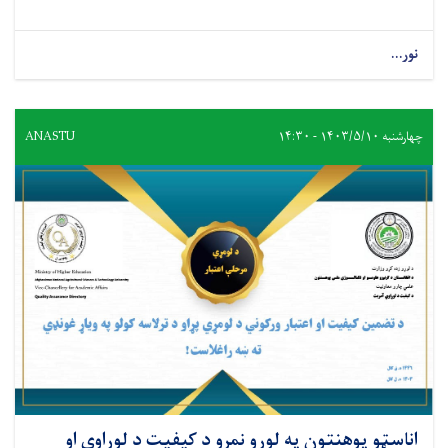
نور...
چهارشنبه ۱۴۰۳/۵/۱۰ - ۱۴:۳۰
ANASTU
اناسټو پوهنتون په لوړو نمرو د کيفيت د لوړاوي او