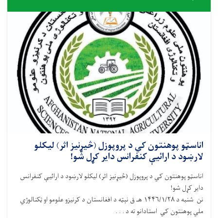
اناسټو پوهنتون کي د پروپوزل (څیړنیز اثر) لیکلو
لارښود د ارائیې کنفرانس دایر کړل شو!
اناسټو پوهنتون کي د پروپوزل (څیړنیز اثر) لیکلو لارښود د ارائیې کنفرانس
دایر کړل شو!
نن شنبه د ۱۴۴۶/۱/۲۸ هـ ق نېټه د افغانستان د کرنیزو علومو او ټکنالوژي
ملي پوهنتون کي استادانو ته د . . .