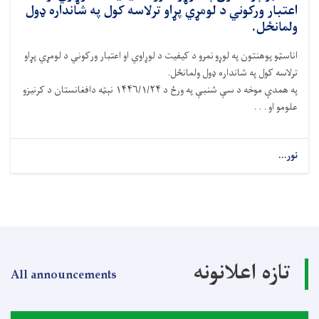
اعتبار ورکوني د لومړي پړاو ترلاسه کول په شانداره ډول
ولمانځل.
اناسټو پوهنتون په لوړو نمرو د کيفيت د لوړاوي او اعتبار ورکوني د لومړي پړاو
ترلاسه کول په شانداره ډول ولمانځل.
په همدې موخه د سې شنبې په ورځ د ۱۴۴۶/۱/۲۴ نېټه دافغانستان د کرنیزو
علومو او . . .
نور...
تازه اعلانونه
All announcements