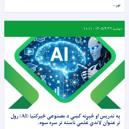
نور...
دوشنبه ۱۴۰۵/۴/۲۹ - ۱۱:۱۱
په تدریس او څېړنه کښي د مصنوعي ځیرکتیا (AI) رول
تر عنوان لاندي علمي ناسته تر سره سوه.