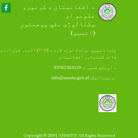
Facebook
د افغانستان د کرنیزو
علومو او
ټکنالوژۍ ملي پوهنتون
(انسټو)
پته: د سپین بولدک لویه لاره د (۲۰۵) البدر قول اردو
شاته کندهار، افغانستان
د اړيکي شمیره: 93705303519
بريښناليک:
info@anastu.gov.af
Copyright © 2019 | ANASTU. All Rights Reserved