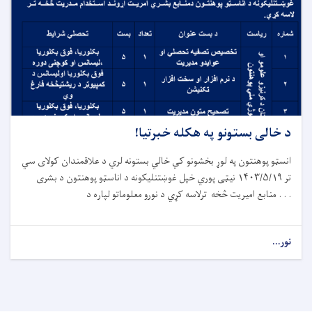
د خالی بستونو په هکله خبرتیا!
انسټو پوهنتون په لوړ بخشونو کي خالي بستونه لري د علاقمندان کولای سي
تر ۱۴۰۳/۵/۱۹ نیټی پوري خپل غوښتنلیکونه د اناسټو پوهنتون د بشری
منابع امیریت څخه ترلاسه کړي د نورو معلوماتو لپاره د . . .
نور...