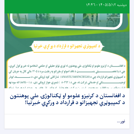
دوشنبه ۱۴۰۵/۵/۱۲ - ۱۴:۴۶
د افغانستان د کرنیزو علومو او ټکنالوژۍ ملي پوهنتون
د کمپيوټري تجهیزاتو د قرارداد د ورکړي خبرتیا!
نور...