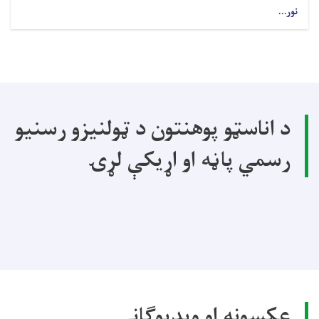
نور...
د اناسټو پوهنتون د ټولنیزو رسنیو
رسمي پاڼه او اړیکې لړۍ
عکسونه او ویډیوګانې