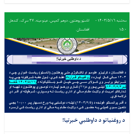
سه‌شنبه ۱۴۰۳/۵/۱۶ -
اناسټو پوهنتون، دوهم کمپس، عینو مینه، ٣٧ سړک، کندهار،
۱۵:۰
افغانستان.
د روغنیاتو د داوطلبي خبرتیا!