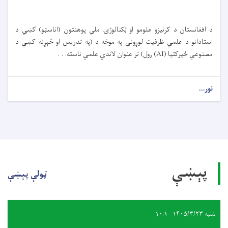
د افغانستان د کرنیزو علومو او ټکنالوژۍ ملي پوهنتون (اناسټو) کښي د
استادانو د علمي ظرفیت لوړوني په موخه د (په تدریس او څېړنه کښي د
مصنوعي ځیرکتیا (AI) رول) تر عنوان لاندي علمي ناسته. . .
نور...
پېښې
ټولې پېښې
شنبه ۱۴۰۵/۳/۲۳ - ۱۰:۱