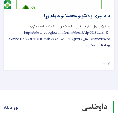
د د لېري ولایتونو محصلانو د پام وړ!
په انلاین ډول د نوم لیکني لپاره لاندي لینک ته مراجعه وکړئ!
https://docs.google.com/forms/d/e/1FAIpQLSddtY_Z--
akhx5dNnMOf7sOHC6whV9XdC4eD2HQPzLC_nZDNw/viewfo
rm?usp=dialog
نور...
داوطلبی
نور دلته